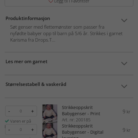
Legg til i Favoritter
Produktinformasjon
Søt genser med flettemønster som passer fra
nyfødte babyer opp til barn på 5/6 år. Strikkes i garnet
Karisma fra Drops.T...
Les mer om garnet
Størrelsestabell & vaskeråd
Strikkeoppskrit
-
+
9
kr
Babygenser - Print
Art. nr: 200185
Varen er på
Strikkeoppskrit
lager
-
+
9
kr
Babygenser - Digital