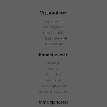
Vi garanterer
Trygg levering
Kvalitetsgaranti
Enkelt å handle
30 dagars angrerett
Sikker betaling
Kundetjeneste
Kontakt
Returer
Kjøpsvilkår
Angre kjøp
Personopplysninger
Om Ateljé Margaretha
Mine tjenester