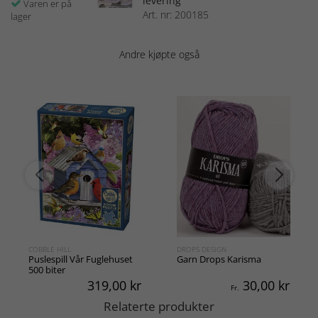
levering
Varen er på
Art. nr: 200185
lager
Andre kjøpte også
COBBLE HILL
DROPS DESIGN
Puslespill Vår Fuglehuset
Garn Drops Karisma
500 biter
319,00
kr
30,00
kr
Fr.
Relaterte produkter