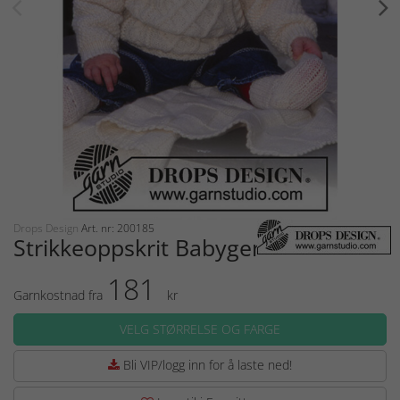
Drops Design
Art. nr: 200185
Strikkeoppskrit Babygenser
181
Garnkostnad fra
kr
VELG STØRRELSE OG FARGE
Bli VIP/logg inn for å laste ned!