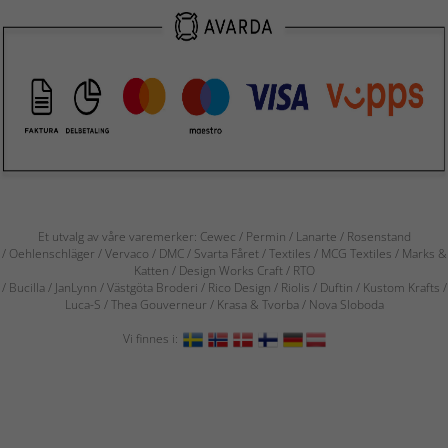
Et utvalg av våre varemerker: Cewec / Permin / Lanarte / Rosenstand
/ Oehlenschläger / Vervaco / DMC / Svarta Fåret / Textiles / MCG Textiles / Marks &
Katten / Design Works Craft / RTO
/ Bucilla / JanLynn / Västgöta Broderi / Rico Design / Riolis / Duftin / Kustom Krafts /
Luca-S / Thea Gouverneur / Krasa & Tvorba / Nova Sloboda
Vi finnes i: