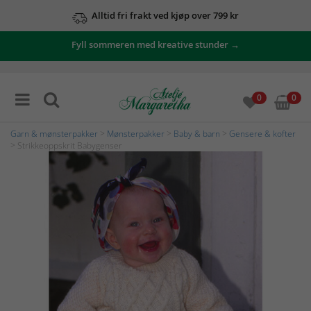
Alltid fri frakt ved kjøp over 799 kr
Fyll sommeren med kreative stunder →
0
0
Garn & mønsterpakker
>
Mønsterpakker
>
Baby & barn
>
Gensere & kofter
> Strikkeoppskrit Babygenser