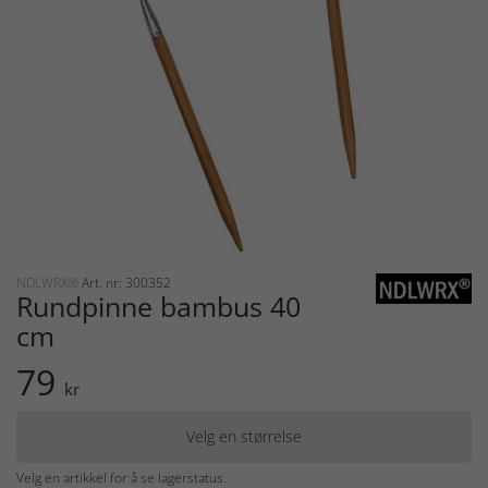
NDLWRX®
Art. nr: 300352
Rundpinne bambus 40
cm
79
kr
Velg en størrelse
Velg en artikkel for å se lagerstatus.