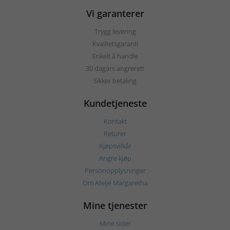
Vi garanterer
Trygg levering
Kvalitetsgaranti
Enkelt å handle
30 dagars angrerett
Sikker betaling
Kundetjeneste
Kontakt
Returer
Kjøpsvilkår
Angre kjøp
Personopplysninger
Om Ateljé Margaretha
Mine tjenester
Mine sider