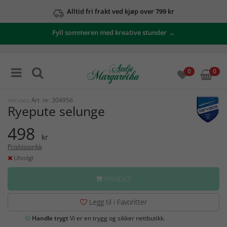
Alltid fri frakt ved kjøp over 799 kr
Fyll sommeren med kreative stunder →
0
0
Vervaco
Art. nr: 304956
Ryepute selunge
498
kr
Prishistorikk
Utsolgt
HANDLE
Legg til i Favoritter
Handle trygt
Vi er en trygg og sikker nettbutikk.