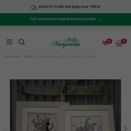
Alltid fri frakt ved kjøp over 799 kr
Fyll sommeren med kreative stunder →
0
0
Broderier
>
Bilder
> Broderipakke Bilde Silhuett fe Grønn