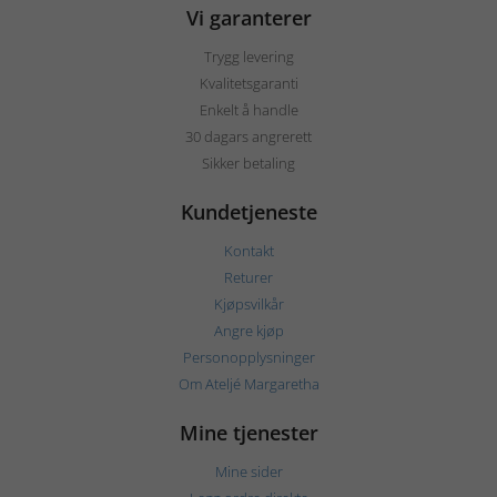
Vi garanterer
Trygg levering
Kvalitetsgaranti
Enkelt å handle
30 dagars angrerett
Sikker betaling
Kundetjeneste
Kontakt
Returer
Kjøpsvilkår
Angre kjøp
Personopplysninger
Om Ateljé Margaretha
Mine tjenester
Mine sider