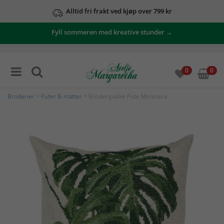
Alltid fri frakt ved kjøp over 799 kr
Fyll sommeren med kreative stunder →
0
0
Broderier
>
Puter & matter
> Broderipakke Pute Monstera