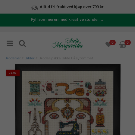
Alltid fri frakt ved kjøp over 799 kr
Fyll sommeren med kreative stunder →
0
0
Broderier
>
Bilder
> Broderipakke Bilde På syrommet
-30%