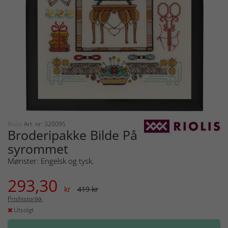
Riolis
Art. nr: 320095
Broderipakke Bilde På
syrommet
Mønster: Engelsk og tysk.
293,30
kr
419 kr
Prishistorikk
Utsolgt