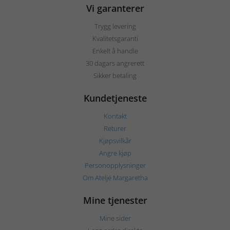
Vi garanterer
Trygg levering
Kvalitetsgaranti
Enkelt å handle
30 dagars angrerett
Sikker betaling
Kundetjeneste
Kontakt
Returer
Kjøpsvilkår
Angre kjøp
Personopplysninger
Om Ateljé Margaretha
Mine tjenester
Mine sider