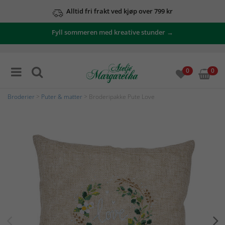
Alltid fri frakt ved kjøp over 799 kr
Fyll sommeren med kreative stunder →
0
0
Broderier
>
Puter & matter
> Broderipakke Pute Love