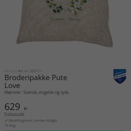
Vervaco
Art. nr: 320111
Broderipakke Pute
Love
Mønster: Svensk, engelsk og tysk.
629
kr
Prishistorikk
Bestillingsvare, sendes tidligst
16 Aug