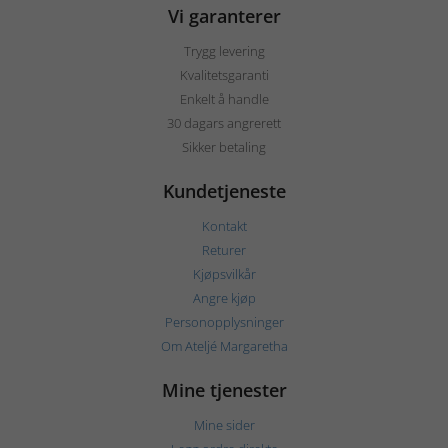
Vi garanterer
Trygg levering
Kvalitetsgaranti
Enkelt å handle
30 dagars angrerett
Sikker betaling
Kundetjeneste
Kontakt
Returer
Kjøpsvilkår
Angre kjøp
Personopplysninger
Om Ateljé Margaretha
Mine tjenester
Mine sider