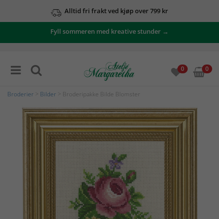
Alltid fri frakt ved kjøp over 799 kr
Fyll sommeren med kreative stunder →
0
0
Broderier
>
Bilder
> Broderipakke Bilde Blomster