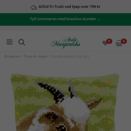
Alltid fri frakt ved kjøp over 799 kr
Fyll sommeren med kreative stunder →
0
0
Broderier
>
Puter & matter
> Broderipakke Pute Geit