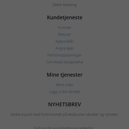
Sikker betaling
Kundetjeneste
Kontakt
Returer
Kjøpsvilkår
Angre kjøp
Personopplysninger
Om Ateljé Margaretha
Mine tjenester
Mine sider
Legg ordre direkte
NYHETSBREV
Motta e-post med fortrinnsrett på eksklusive rabatter og nyheter.
Fyll inn din e-postadresse nedenfor.