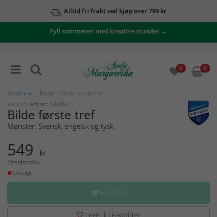
Alltid fri frakt ved kjøp over 799 kr
Fyll sommeren med kreative stunder →
0
0
Broderier
>
Bilder
> Bilde første tref
Vervaco
Art. nr: 320457
Bilde første tref
Mønster: Svensk, engelsk og tysk.
549
kr
Prishistorikk
Utsolgt
HANDLE
Legg til i Favoritter