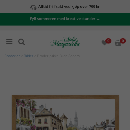
Alltid fri frakt ved kjøp over 799 kr
Fyll sommeren med kreative stunder →
0
0
Broderier
>
Bilder
> Broderipakke Bilde Annecy