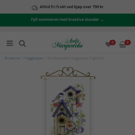
Alltid fri frakt ved kjøp over 799 kr
Fyll sommeren med kreative stunder →
0
0
Broderier
>
Veggtepper
> Broderipakke Veggteppe Fuglehus