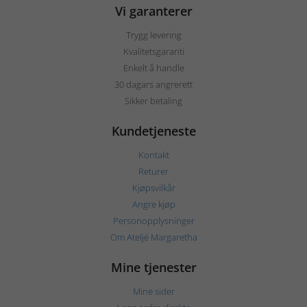
Vi garanterer
Trygg levering
Kvalitetsgaranti
Enkelt å handle
30 dagars angrerett
Sikker betaling
Kundetjeneste
Kontakt
Returer
Kjøpsvilkår
Angre kjøp
Personopplysninger
Om Ateljé Margaretha
Mine tjenester
Mine sider