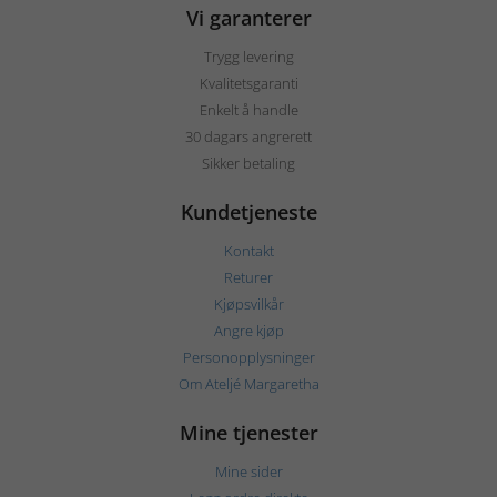
Vi garanterer
Trygg levering
Kvalitetsgaranti
Enkelt å handle
30 dagars angrerett
Sikker betaling
Kundetjeneste
Kontakt
Returer
Kjøpsvilkår
Angre kjøp
Personopplysninger
Om Ateljé Margaretha
Mine tjenester
Mine sider