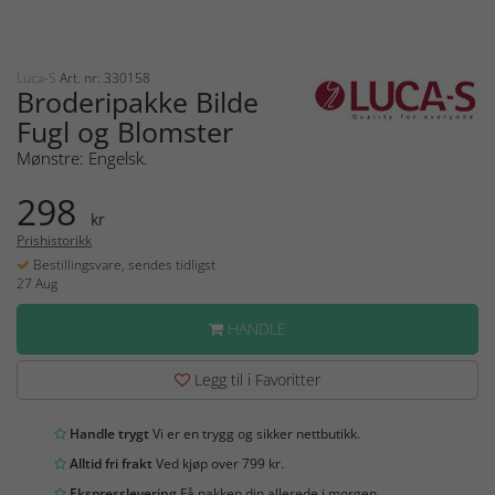
Luca-S
Art. nr: 330158
Broderipakke Bilde
Fugl og Blomster
Mønstre: Engelsk.
298
kr
Prishistorikk
Bestillingsvare, sendes tidligst
27 Aug
HANDLE
Legg til i Favoritter
Handle trygt
Vi er en trygg og sikker nettbutikk.
Alltid fri frakt
Ved kjøp over 799 kr.
Ekspresslevering
Få pakken din allerede i morgen.