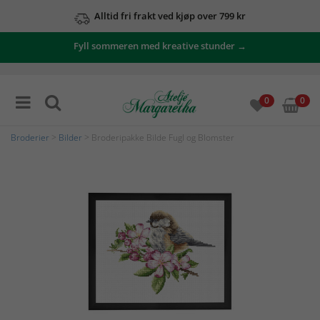
Alltid fri frakt ved kjøp over 799 kr
Fyll sommeren med kreative stunder →
0
0
Broderier
>
Bilder
> Broderipakke Bilde Fugl og Blomster