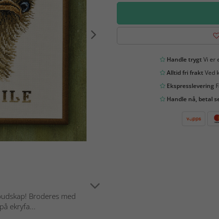
Handle trygt
Vi er 
Alltid fri frakt
Ved k
Ekspresslevering
F
Handle nå, betal s
t budskap! Broderes med
på ekryfa...