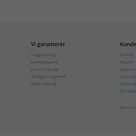
Vi garanterer
Kunde
Trygg levering
Kontakt
Kvalitetsgaranti
Returer
Enkelt å handle
Kjøpsvilk
30 dagars angrerett
Angre kj
Sikker betaling
Personop
Om Atelj
Tel:
69 21