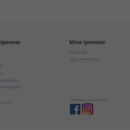
tjeneste
Mine tjenester
Mine sider
Legg ordre direkte
år
øp
plysninger
é Margaretha
Vi finnes på Facebook
 10 95