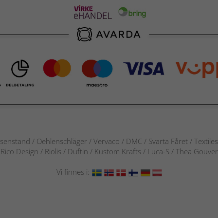
senstand / Oehlenschläger / Vervaco / DMC / Svarta Fåret / Textile
 / Rico Design / Riolis / Duftin / Kustom Krafts / Luca-S / Thea Gou
Vi finnes i: