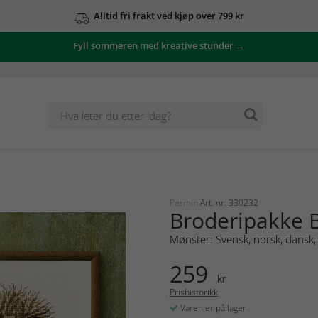
Alltid fri frakt ved kjøp over 799 kr
Fyll sommeren med kreative stunder →
Permin
Art. nr: 330232
Broderipakke B
Mønster: Svensk, norsk, dansk, 
259
kr
Prishistorikk
Varen er på lager