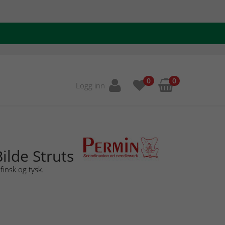
0
0
Logg inn
ilde Struts
finsk og tysk.