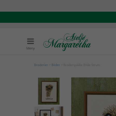
Meny
Broderier
>
Bilder
> Broderipakke Bilde Struts