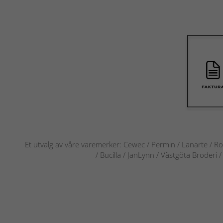
Et utvalg av våre varemerker: Cewec / Permin / Lanarte / Ro
/ Bucilla / JanLynn / Västgöta Broderi