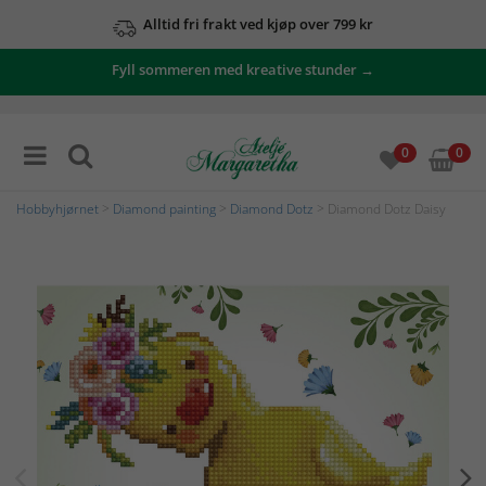
Alltid fri frakt ved kjøp over 799 kr
Fyll sommeren med kreative stunder →
0
0
Hobbyhjørnet
>
Diamond painting
>
Diamond Dotz
> Diamond Dotz Daisy