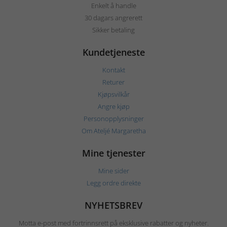
Enkelt å handle
30 dagars angrerett
Sikker betaling
Kundetjeneste
Kontakt
Returer
Kjøpsvilkår
Angre kjøp
Personopplysninger
Om Ateljé Margaretha
Mine tjenester
Mine sider
Legg ordre direkte
NYHETSBREV
Motta e-post med fortrinnsrett på eksklusive rabatter og nyheter.