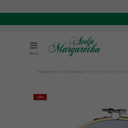
Meny
Hobbyhjørnet
>
Punch Needle
> Punch Needle Kit Flodhe
-20%