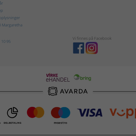
år
øp
plysninger
é Margaretha
Vi finnes på Facebook
 10 95