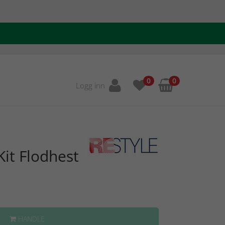
0
0
Logg inn
it Flodhest
HANDLE