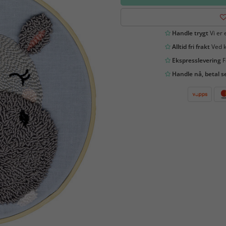
Handle trygt
Vi er 
Alltid fri frakt
Ved k
Ekspresslevering
F
Handle nå, betal s