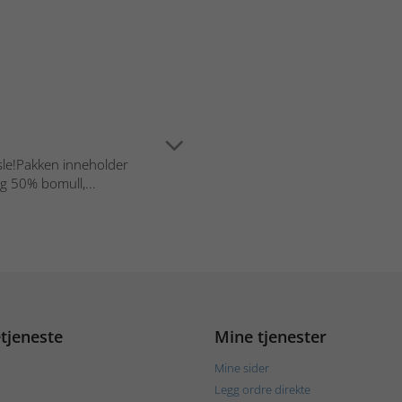
sle!Pakken inneholder
g 50% bomull,...
tjeneste
Mine tjenester
Mine sider
Legg ordre direkte