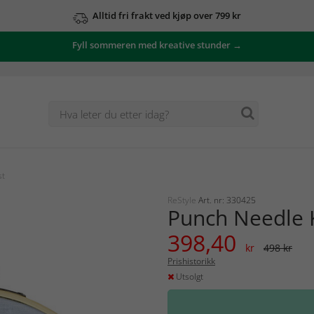
Alltid fri frakt ved kjøp over 799 kr
Fyll sommeren med kreative stunder →
st
ReStyle
Art. nr: 330425
Punch Needle K
398,40
kr
498 kr
Prishistorikk
Utsolgt