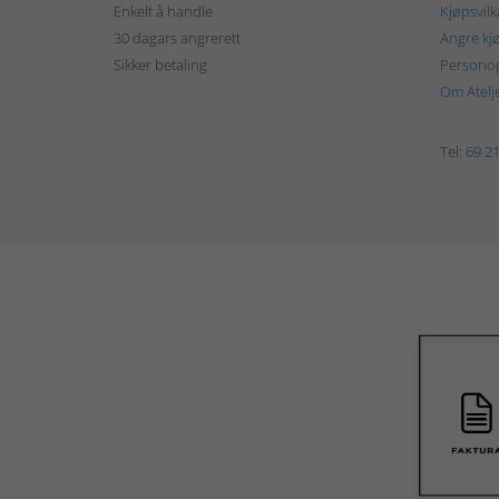
Enkelt å handle
Kjøpsvilk
30 dagars angrerett
Angre kj
Sikker betaling
Personop
Om Atelj
Tel:
69 21