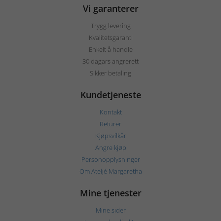
Vi garanterer
Trygg levering
Kvalitetsgaranti
Enkelt å handle
30 dagars angrerett
Sikker betaling
Kundetjeneste
Kontakt
Returer
Kjøpsvilkår
Angre kjøp
Personopplysninger
Om Ateljé Margaretha
Mine tjenester
Mine sider