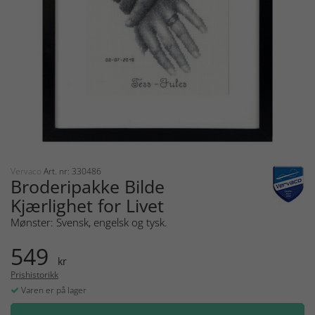
Vervaco
Art. nr: 330486
Broderipakke Bilde
Kjærlighet for Livet
Mønster: Svensk, engelsk og tysk.
549
kr
Prishistorikk
Varen er på lager