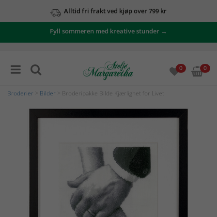
Alltid fri frakt ved kjøp over 799 kr
Fyll sommeren med kreative stunder →
0
0
Broderier
>
Bilder
> Broderipakke Bilde Kjærlighet for Livet