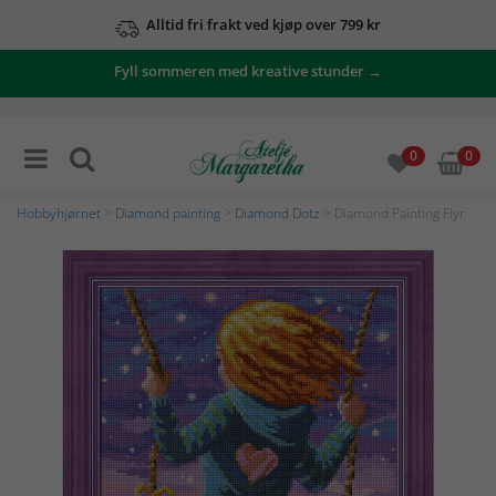
Alltid fri frakt ved kjøp over 799 kr
Fyll sommeren med kreative stunder →
0
0
Hobbyhjørnet
>
Diamond painting
>
Diamond Dotz
> Diamond Painting Flyr