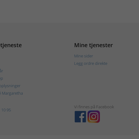
tjeneste
Mine tjenester
Mine sider
Legg ordre direkte
år
øp
plysninger
é Margaretha
Vi finnes på Facebook
 10 95