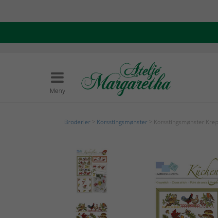
Meny
Broderier
>
Korsstingsmønster
> Korsstingsmønster Kre