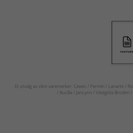
Et utvalg av våre varemerker: Cewec / Permin / Lanarte / Ro
/ Bucilla / JanLynn / Västgöta Broderi