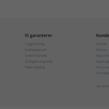
Vi garanterer
Kunde
Trygg levering
Kontakt
Kvalitetsgaranti
Returer
Enkelt å handle
Kjøpsvilk
30 dagars angrerett
Angre kj
Sikker betaling
Personop
Om Atelj
Tel:
69 21