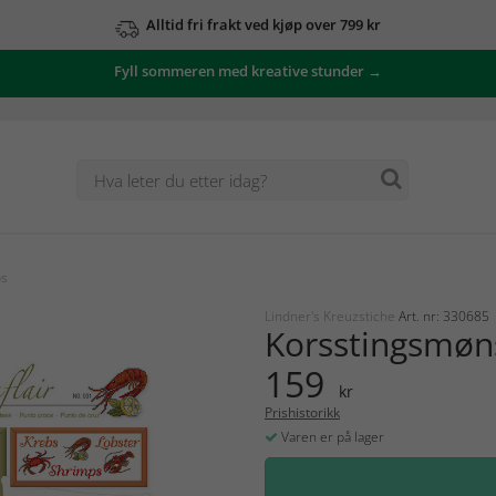
Alltid fri frakt ved kjøp over 799 kr
Fyll sommeren med kreative stunder →
ps
Lindner's Kreuzstiche
Art. nr: 330685
Korsstingsmøn
159
kr
Prishistorikk
Varen er på lager