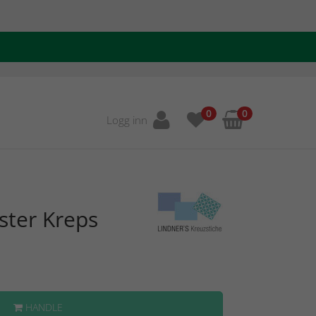
0
0
Logg inn
ster Kreps
HANDLE