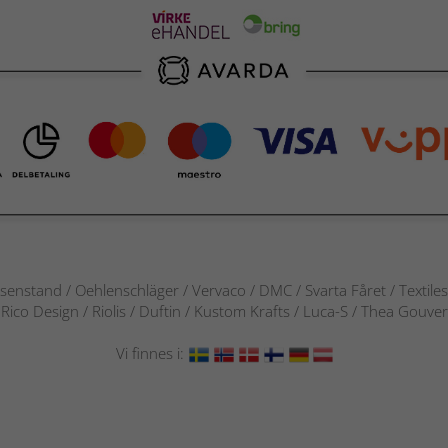
senstand / Oehlenschläger / Vervaco / DMC / Svarta Fåret / Textile
 / Rico Design / Riolis / Duftin / Kustom Krafts / Luca-S / Thea Gou
Vi finnes i: