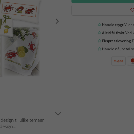
Handle trygt
Vi er 
Alltid fri frakt
Ved k
Ekspresslevering
F
Handle nå, betal s
esign til ulike temaer
design...