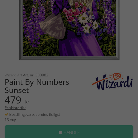
WizardiArt
Art. nr: 330982
Paint By Numbers
Sunset
479
kr
Prishistorikk
Bestillingsvare, sendes tidligst
15 Aug
HANDLE