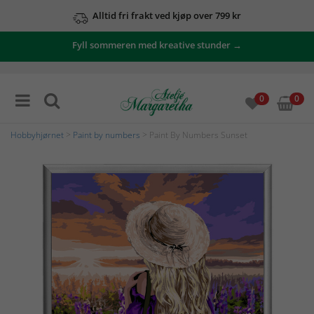
Alltid fri frakt ved kjøp over 799 kr
Fyll sommeren med kreative stunder →
0
0
Hobbyhjørnet
>
Paint by numbers
> Paint By Numbers Sunset