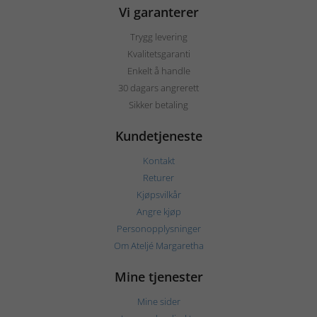
Vi garanterer
Trygg levering
Kvalitetsgaranti
Enkelt å handle
30 dagars angrerett
Sikker betaling
Kundetjeneste
Kontakt
Returer
Kjøpsvilkår
Angre kjøp
Personopplysninger
Om Ateljé Margaretha
Mine tjenester
Mine sider