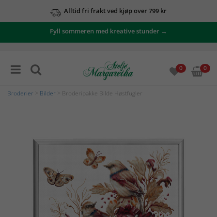
Alltid fri frakt ved kjøp over 799 kr
Fyll sommeren med kreative stunder →
0
0
Broderier
>
Bilder
> Broderipakke Bilde Høstfugler