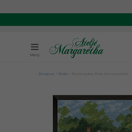
Meny
Broderier
>
Bilder
> Broderipakke Bilde Sommerstedet