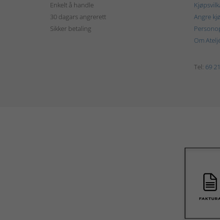
Enkelt å handle
Kjøpsvilk
30 dagars angrerett
Angre kj
Sikker betaling
Personop
Om Atelj
Tel:
69 21