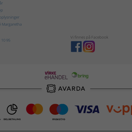
år
øp
plysninger
é Margaretha
Vi finnes på Facebook
 10 95