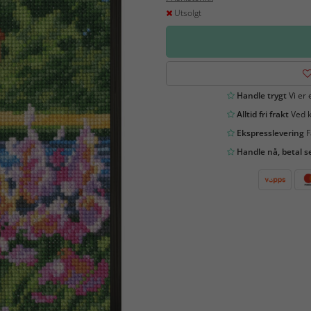
Utsolgt
Handle trygt
Vi er 
Alltid fri frakt
Ved k
Ekspresslevering
F
Handle nå, betal s