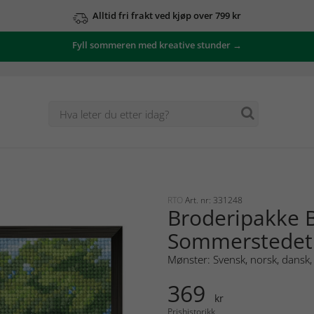
Alltid fri frakt ved kjøp over 799 kr
Fyll sommeren med kreative stunder →
RTO
Art. nr: 331248
Broderipakke B
Sommerstedet
Mønster: Svensk, norsk, dansk, 
369
kr
Prishistorikk