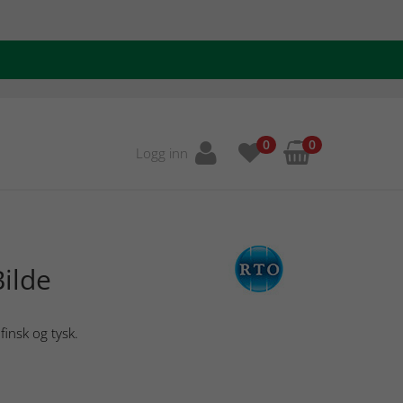
0
0
Logg inn
ilde
finsk og tysk.