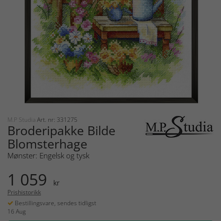
M.P Studia
Art. nr: 331275
Broderipakke Bilde
Blomsterhage
Mønster: Engelsk og tysk
1 059
kr
Prishistorikk
Bestillingsvare, sendes tidligst
16 Aug