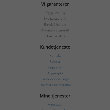
Vi garanterer
Trygg levering
Kvalitetsgaranti
Enkelt å handle
30 dagars angrerett
Sikker betaling
Kundetjeneste
Kontakt
Returer
Kjøpsvilkår
Angre kjøp
Personopplysninger
Om Ateljé Margaretha
Mine tjenester
Mine sider