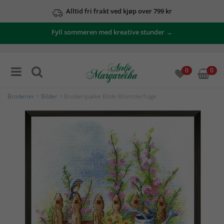
Alltid fri frakt ved kjøp over 799 kr
Fyll sommeren med kreative stunder →
0
0
Broderier
>
Bilder
> Broderipakke Bilde Blomsterhage