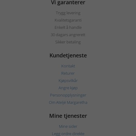
Vi garanterer
Trygg levering
Kvalitetsgaranti
Enkelt å handle
30 dagars angrerett
Sikker betaling
Kundetjeneste
Kontakt
Returer
Kjøpsvilkår
Angre kjøp
Personopplysninger
Om Ateljé Margaretha
Mine tjenester
Mine sider
Legg ordre direkte