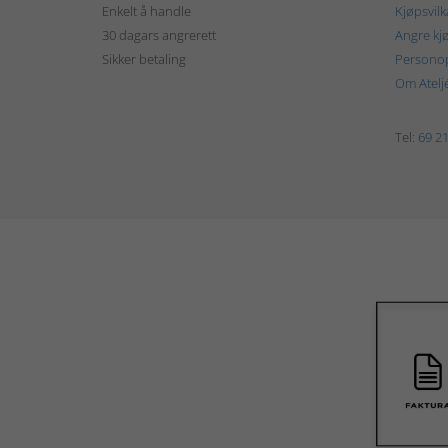
Enkelt å handle
Kjøpsvilk
30 dagars angrerett
Angre kj
Sikker betaling
Personop
Om Atelj
Tel:
69 21