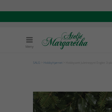
Meny
SALG
>
Hobbyhjørnet
> Hobbysett Juletrepynt Engler 3-pk