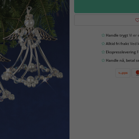
Handle trygt
Vi er 
Alltid fri frakt
Ved k
Ekspresslevering
F
Handle nå, betal s