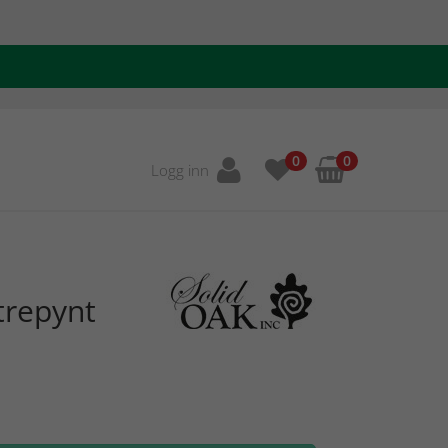
0
0
Logg inn
trepynt