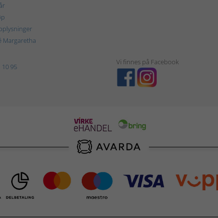
år
øp
plysninger
é Margaretha
Vi finnes på Facebook
 10 95