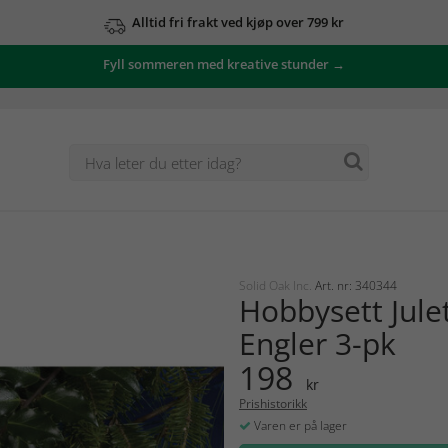
Alltid fri frakt ved kjøp over 799 kr
Fyll sommeren med kreative stunder →
Solid Oak Inc.
Art. nr: 340344
Hobbysett Jule
Engler 3-pk
198
kr
Prishistorikk
Varen er på lager