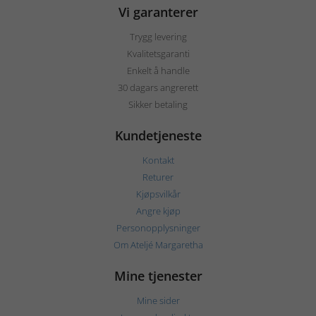
Vi garanterer
Trygg levering
Kvalitetsgaranti
Enkelt å handle
30 dagars angrerett
Sikker betaling
Kundetjeneste
Kontakt
Returer
Kjøpsvilkår
Angre kjøp
Personopplysninger
Om Ateljé Margaretha
Mine tjenester
Mine sider