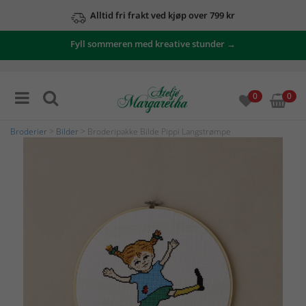
Alltid fri frakt ved kjøp over 799 kr
Fyll sommeren med kreative stunder →
0
0
Broderier
>
Bilder
> Broderipakke Bilde Pippi Langstrømpe