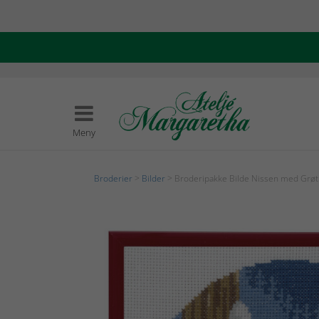
Meny
Broderier
>
Bilder
> Broderipakke Bilde Nissen med Grøt