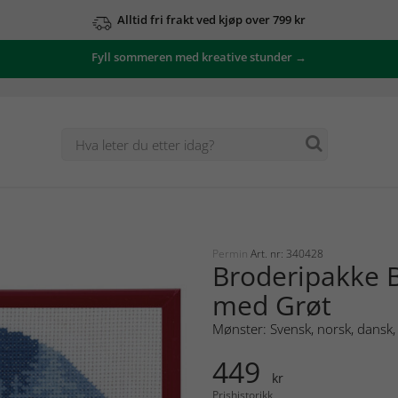
Alltid fri frakt ved kjøp over 799 kr
Fyll sommeren med kreative stunder →
Permin
Art. nr: 340428
Broderipakke B
med Grøt
Mønster: Svensk, norsk, dansk, 
449
kr
Prishistorikk