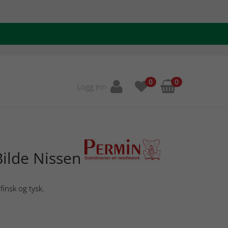
0
0
Logg inn
ilde Nissen
finsk og tysk.