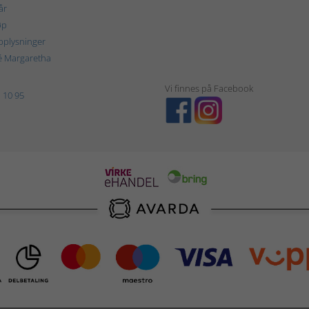
år
øp
plysninger
é Margaretha
Vi finnes på Facebook
 10 95