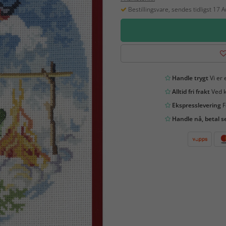
Bestillingsvare, sendes tidligst 17 
Handle trygt
Vi er 
Alltid fri frakt
Ved k
Ekspresslevering
F
Handle nå, betal s