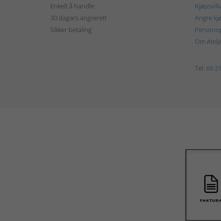
Enkelt å handle
Kjøpsvilk
30 dagars angrerett
Angre kj
Sikker betaling
Personop
Om Atelj
Tel:
69 21