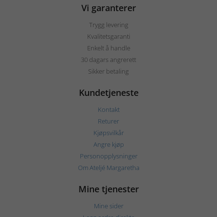
Vi garanterer
Trygg levering
Kvalitetsgaranti
Enkelt å handle
30 dagars angrerett
Sikker betaling
Kundetjeneste
Kontakt
Returer
Kjøpsvilkår
Angre kjøp
Personopplysninger
Om Ateljé Margaretha
Mine tjenester
Mine sider