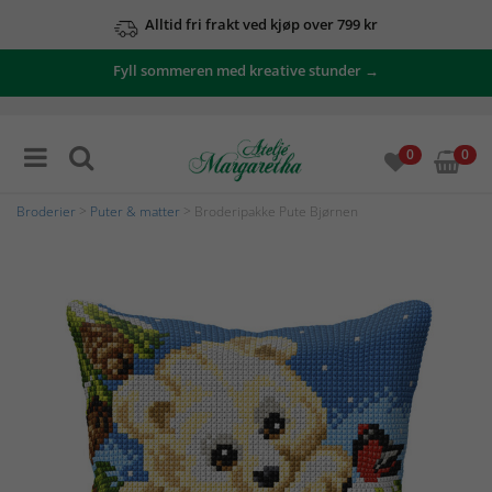
Alltid fri frakt ved kjøp over 799 kr
Fyll sommeren med kreative stunder →
0
0
Broderier
>
Puter & matter
> Broderipakke Pute Bjørnen