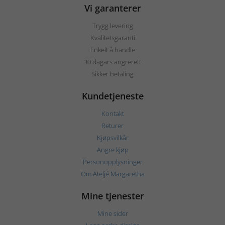
Vi garanterer
Trygg levering
Kvalitetsgaranti
Enkelt å handle
30 dagars angrerett
Sikker betaling
Kundetjeneste
Kontakt
Returer
Kjøpsvilkår
Angre kjøp
Personopplysninger
Om Ateljé Margaretha
Mine tjenester
Mine sider