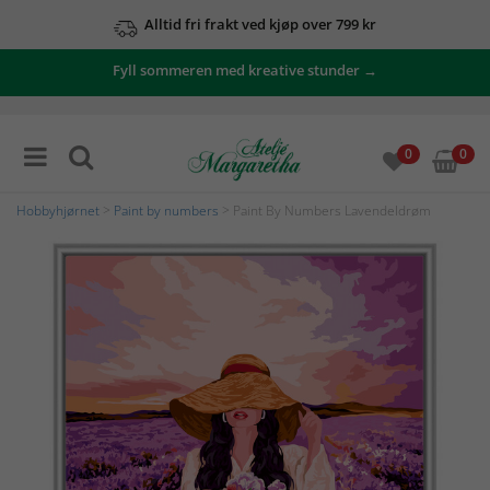
Alltid fri frakt ved kjøp over 799 kr
Fyll sommeren med kreative stunder →
0
0
Hobbyhjørnet
>
Paint by numbers
> Paint By Numbers Lavendeldrøm