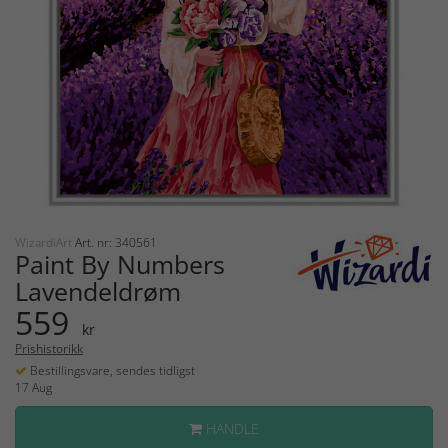
WizardiArt
Art. nr: 340561
Paint By Numbers
Lavendeldrøm
559
kr
Prishistorikk
Bestillingsvare, sendes tidligst
17 Aug
HANDLE