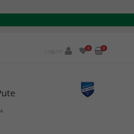
0
0
Logg inn
Pute
sk.