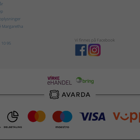
år
øp
plysninger
é Margaretha
Vi finnes på Facebook
 10 95