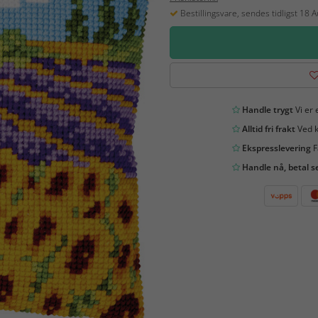
Bestillingsvare, sendes tidligst 18 
Handle trygt
Vi er 
Alltid fri frakt
Ved k
Ekspresslevering
F
Handle nå, betal s