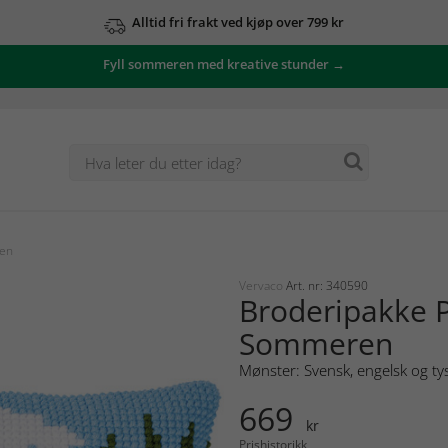
Alltid fri frakt ved kjøp over 799 kr
Fyll sommeren med kreative stunder →
ren
Vervaco
Art. nr: 340590
Broderipakke 
Sommeren
Mønster: Svensk, engelsk og ty
669
kr
Prishistorikk