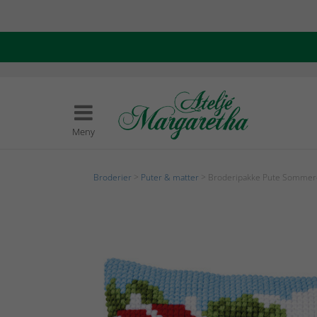
Meny
Broderier
>
Puter & matter
> Broderipakke Pute Somme