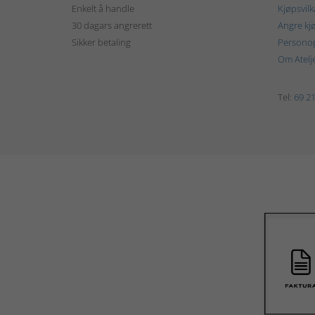
Enkelt å handle
Kjøpsvilk
30 dagars angrerett
Angre kj
Sikker betaling
Personop
Om Atelj
Tel:
69 21