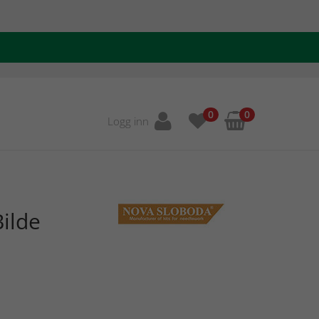
0
0
Logg inn
ilde