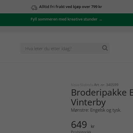
Alltid fri frakt ved kjøp over 799 kr
Fyll sommeren med kreative stunder →
Nova Sloboda
Art. nr: 340599
Broderipakke B
Vinterby
Mønstre: Engelsk og tysk.
649
kr
Prishistorikk