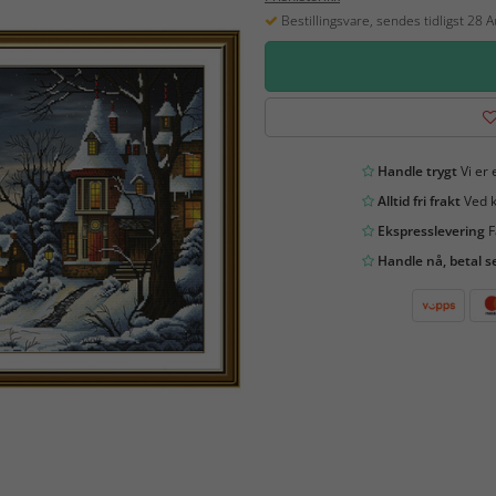
Bestillingsvare, sendes tidligst 28 
Handle trygt
Vi er 
Alltid fri frakt
Ved k
Ekspresslevering
F
Handle nå, betal s