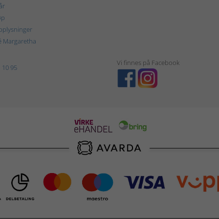
år
øp
plysninger
é Margaretha
Vi finnes på Facebook
 10 95