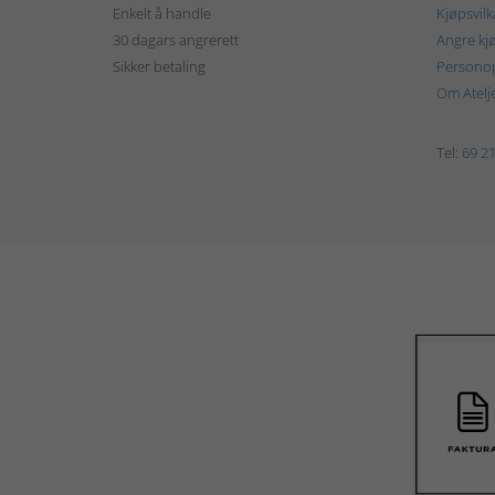
Enkelt å handle
Kjøpsvilk
30 dagars angrerett
Angre kj
Sikker betaling
Personop
Om Atelj
Tel:
69 21