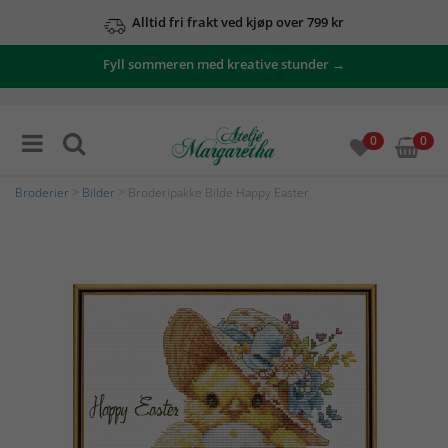
Alltid fri frakt ved kjøp over 799 kr
Fyll sommeren med kreative stunder →
0
0
Broderier
>
Bilder
> Broderipakke Bilde Happy Easter