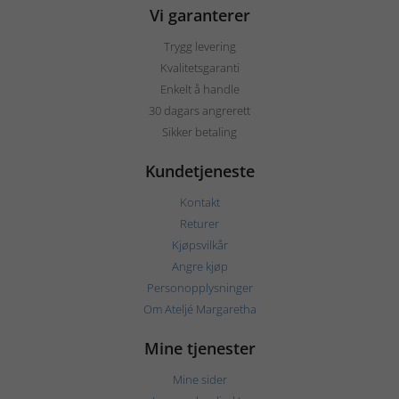
Vi garanterer
Trygg levering
Kvalitetsgaranti
Enkelt å handle
30 dagars angrerett
Sikker betaling
Kundetjeneste
Kontakt
Returer
Kjøpsvilkår
Angre kjøp
Personopplysninger
Om Ateljé Margaretha
Mine tjenester
Mine sider