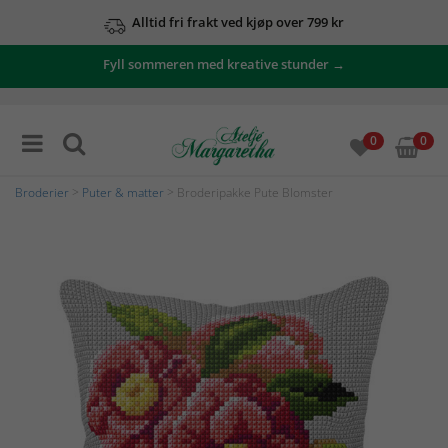
Alltid fri frakt ved kjøp over 799 kr
Fyll sommeren med kreative stunder →
0
0
Broderier
>
Puter & matter
> Broderipakke Pute Blomster