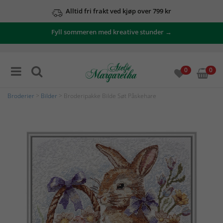
Alltid fri frakt ved kjøp over 799 kr
Fyll sommeren med kreative stunder →
0
0
Broderier
>
Bilder
> Broderipakke Bilde Søt Påskehare