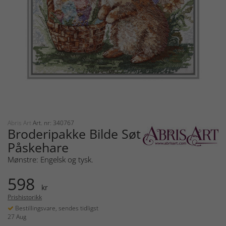
Abris Art
Art. nr: 340767
Broderipakke Bilde Søt
Påskehare
Mønstre: Engelsk og tysk.
598
kr
Prishistorikk
Bestillingsvare, sendes tidligst
27 Aug