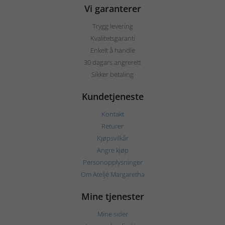
Vi garanterer
Trygg levering
Kvalitetsgaranti
Enkelt å handle
30 dagars angrerett
Sikker betaling
Kundetjeneste
Kontakt
Returer
Kjøpsvilkår
Angre kjøp
Personopplysninger
Om Ateljé Margaretha
Mine tjenester
Mine sider