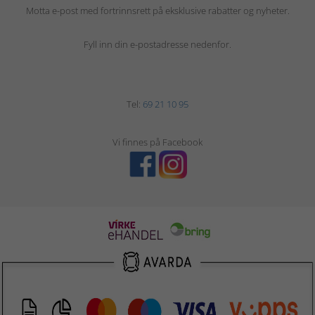
Motta e-post med fortrinnsrett på eksklusive rabatter og nyheter.
Fyll inn din e-postadresse nedenfor.
Tel:
69 21 10 95
Vi finnes på Facebook