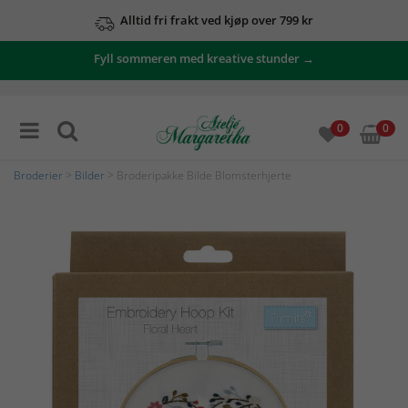
Alltid fri frakt ved kjøp over 799 kr
Fyll sommeren med kreative stunder →
0
0
Broderier
>
Bilder
> Broderipakke Bilde Blomsterhjerte