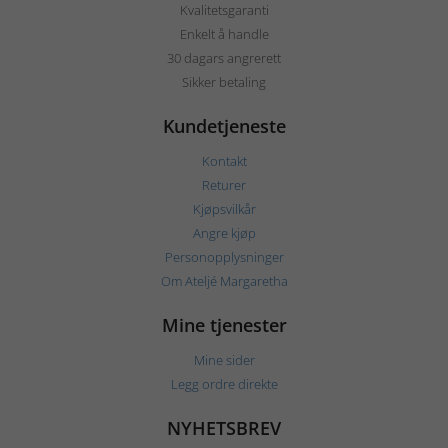
Kvalitetsgaranti
Enkelt å handle
30 dagars angrerett
Sikker betaling
Kundetjeneste
Kontakt
Returer
Kjøpsvilkår
Angre kjøp
Personopplysninger
Om Ateljé Margaretha
Mine tjenester
Mine sider
Legg ordre direkte
NYHETSBREV