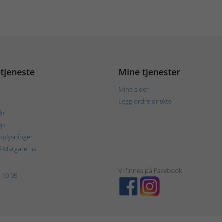
tjeneste
Mine tjenester
Mine sider
Legg ordre direkte
år
øp
plysninger
é Margaretha
Vi finnes på Facebook
 10 95