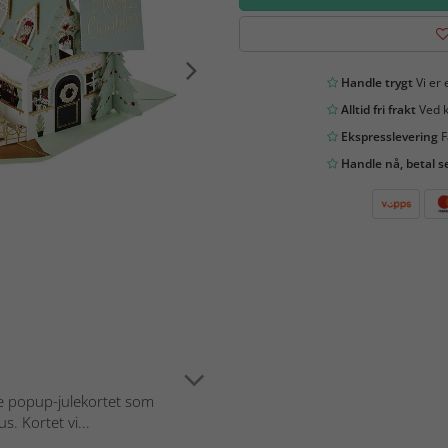
Handle trygt
Vi er 
Alltid fri frakt
Ved k
Ekspresslevering
F
Handle nå, betal s
e popup-julekortet som
. Kortet vi...