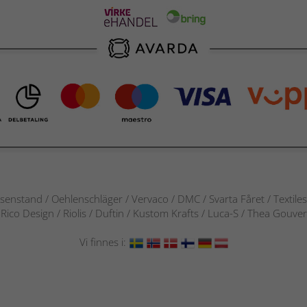
senstand / Oehlenschläger / Vervaco / DMC / Svarta Fåret / Textile
 / Rico Design / Riolis / Duftin / Kustom Krafts / Luca-S / Thea Gou
Vi finnes i: