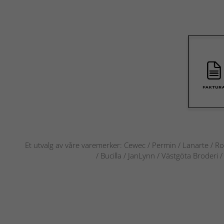
Et utvalg av våre varemerker: Cewec / Permin / Lanarte / Ro
/ Bucilla / JanLynn / Västgöta Broderi