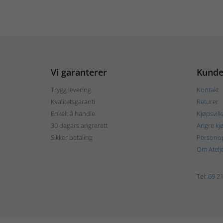
Vi garanterer
Kunde
Trygg levering
Kontakt
Kvalitetsgaranti
Returer
Enkelt å handle
Kjøpsvilk
30 dagars angrerett
Angre kj
Sikker betaling
Personop
Om Atelj
Tel:
69 21