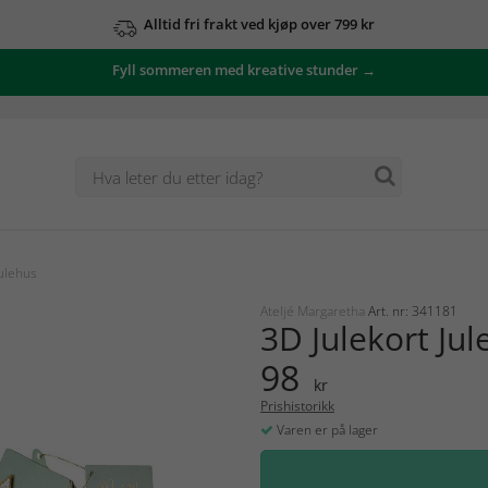
Alltid fri frakt ved kjøp over 799 kr
Fyll sommeren med kreative stunder →
Julehus
Ateljé Margaretha
Art. nr: 341181
3D Julekort Jul
98
kr
Prishistorikk
Varen er på lager