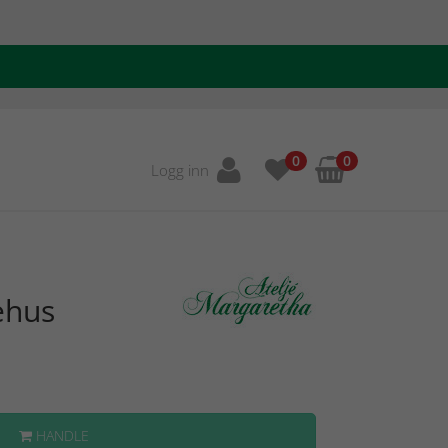
0
0
Logg inn
ehus
HANDLE