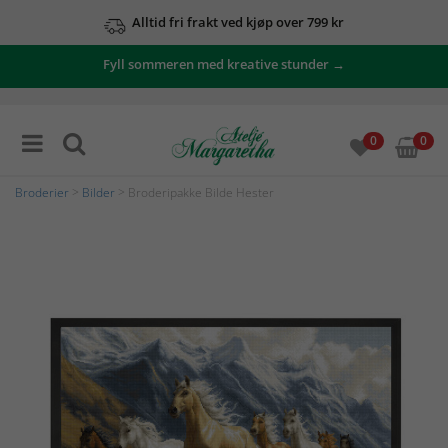
Alltid fri frakt ved kjøp over 799 kr
Fyll sommeren med kreative stunder →
0
0
Broderier
>
Bilder
> Broderipakke Bilde Hester