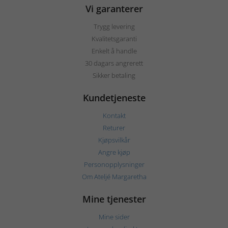
Vi garanterer
Trygg levering
Kvalitetsgaranti
Enkelt å handle
30 dagars angrerett
Sikker betaling
Kundetjeneste
Kontakt
Returer
Kjøpsvilkår
Angre kjøp
Personopplysninger
Om Ateljé Margaretha
Mine tjenester
Mine sider