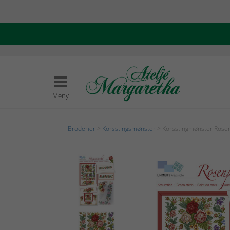
Meny
Broderier
>
Korsstingsmønster
> Korsstingmønster Rose