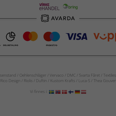
senstand / Oehlenschläger / Vervaco / DMC / Svarta Fåret / Textile
 / Rico Design / Riolis / Duftin / Kustom Krafts / Luca-S / Thea Gou
Vi finnes i: