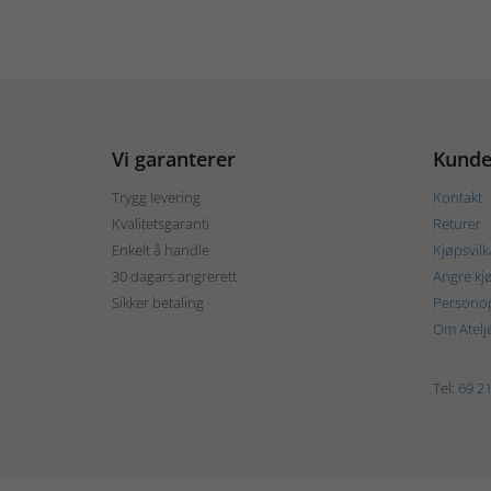
Vi garanterer
Kunde
Trygg levering
Kontakt
Kvalitetsgaranti
Returer
Enkelt å handle
Kjøpsvilk
30 dagars angrerett
Angre kj
Sikker betaling
Personop
Om Atelj
Tel:
69 21