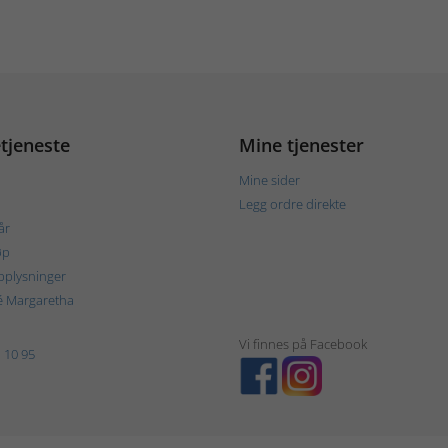
tjeneste
Mine tjenester
Mine sider
Legg ordre direkte
år
øp
plysninger
é Margaretha
Vi finnes på Facebook
 10 95