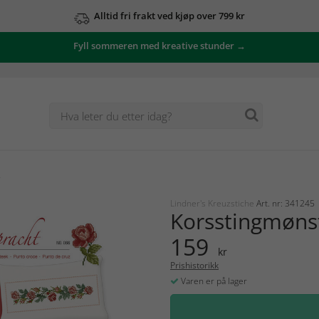
Alltid fri frakt ved kjøp over 799 kr
Fyll sommeren med kreative stunder →
r
Lindner's Kreuzstiche
Art. nr: 341245
Korsstingmøns
159
kr
Prishistorikk
Varen er på lager