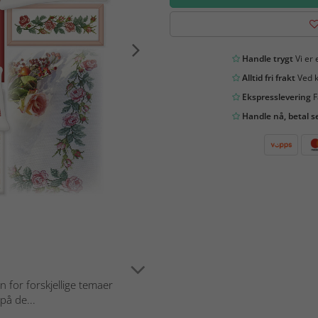
Handle trygt
Vi er 
Alltid fri frakt
Ved k
Ekspresslevering
F
Handle nå, betal s
 for forskjellige temaer
på de...