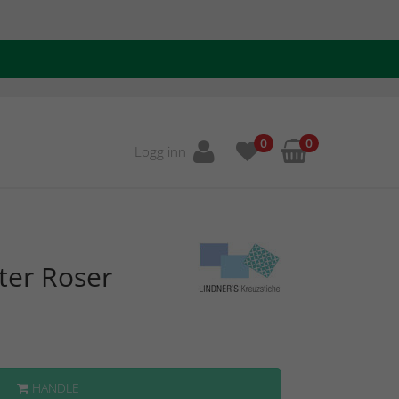
0
0
Logg inn
ter Roser
HANDLE