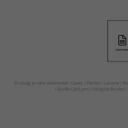
Et utvalg av våre varemerker: Cewec / Permin / Lanarte / Ro
/ Bucilla / JanLynn / Västgöta Broderi