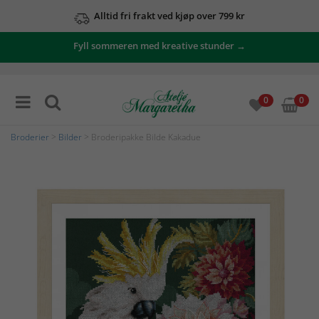
Alltid fri frakt ved kjøp over 799 kr
Fyll sommeren med kreative stunder →
0
0
Broderier
>
Bilder
> Broderipakke Bilde Kakadue