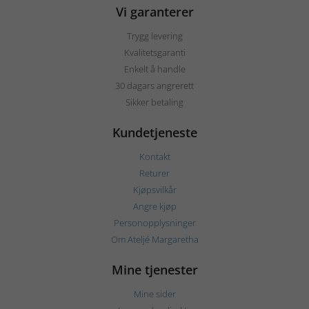
Vi garanterer
Trygg levering
Kvalitetsgaranti
Enkelt å handle
30 dagars angrerett
Sikker betaling
Kundetjeneste
Kontakt
Returer
Kjøpsvilkår
Angre kjøp
Personopplysninger
Om Ateljé Margaretha
Mine tjenester
Mine sider