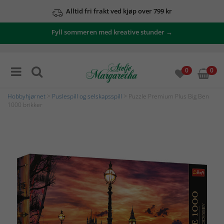
Alltid fri frakt ved kjøp over 799 kr
Fyll sommeren med kreative stunder →
0
0
Hobbyhjørnet
>
Puslespill og selskapsspill
> Puzzle Premium Plus Big Ben
1000 brikker