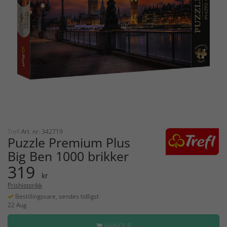
Trefl
Art. nr: 342719
Puzzle Premium Plus
Big Ben 1000 brikker
319
kr
Prishistorikk
Bestillingsvare, sendes tidligst
22 Aug
HANDLE