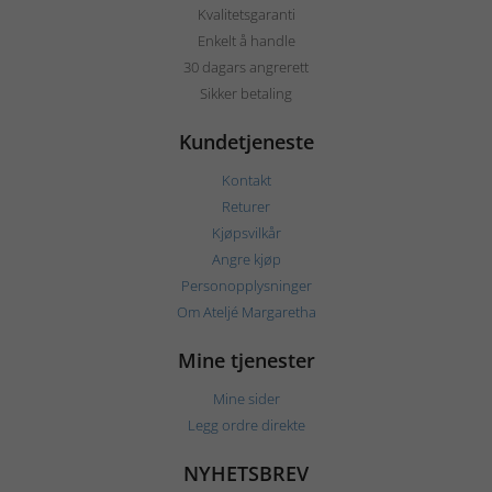
Kvalitetsgaranti
Enkelt å handle
30 dagars angrerett
Sikker betaling
Kundetjeneste
Kontakt
Returer
Kjøpsvilkår
Angre kjøp
Personopplysninger
Om Ateljé Margaretha
Mine tjenester
Mine sider
Legg ordre direkte
NYHETSBREV