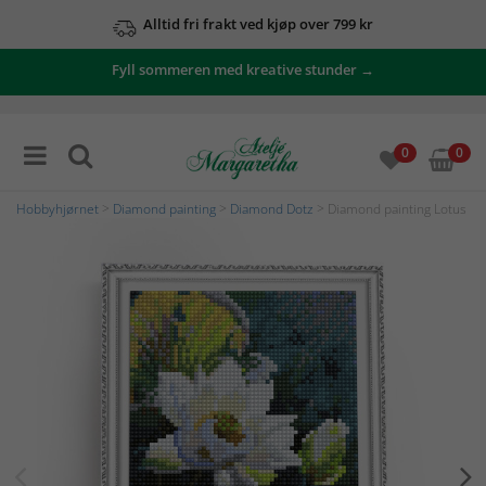
Alltid fri frakt ved kjøp over 799 kr
Fyll sommeren med kreative stunder →
0
0
Hobbyhjørnet
>
Diamond painting
>
Diamond Dotz
> Diamond painting Lotus