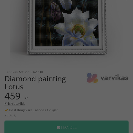
Varvikas
Art. nr: 342730
Diamond painting
Lotus
459
kr
Prishistorikk
Bestillingsvare, sendes tidligst
23 Aug
HANDLE