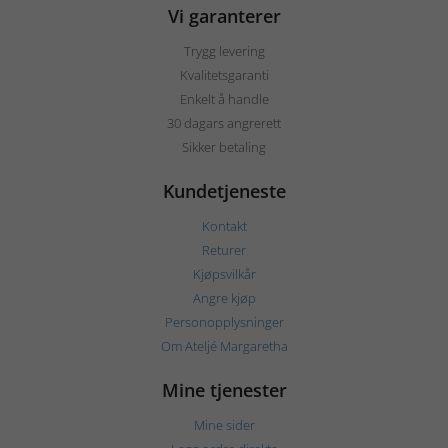
Vi garanterer
Trygg levering
Kvalitetsgaranti
Enkelt å handle
30 dagars angrerett
Sikker betaling
Kundetjeneste
Kontakt
Returer
Kjøpsvilkår
Angre kjøp
Personopplysninger
Om Ateljé Margaretha
Mine tjenester
Mine sider