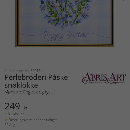
Abris Art
Art. nr: 350184
Perlebroderi Påske
snøklokke
Mønstre: Engelsk og tysk.
249
kr
Prishistorikk
Bestillingsvare, sendes tidligst
22 Aug