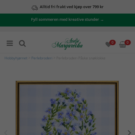
Alltid fri frakt ved kjøp over 799 kr
Fyll sommeren med kreative stunder →
0
0
Hobbyhjørnet
>
Perlebroderi
> Perlebroderi Påske snøklokke