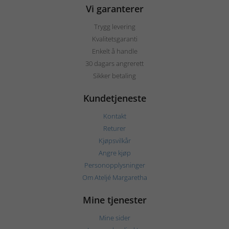
Vi garanterer
Trygg levering
Kvalitetsgaranti
Enkelt å handle
30 dagars angrerett
Sikker betaling
Kundetjeneste
Kontakt
Returer
Kjøpsvilkår
Angre kjøp
Personopplysninger
Om Ateljé Margaretha
Mine tjenester
Mine sider