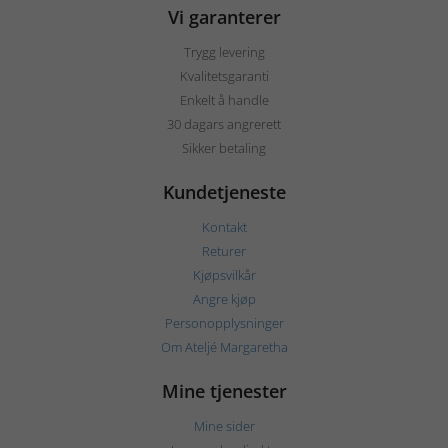
Vi garanterer
Trygg levering
Kvalitetsgaranti
Enkelt å handle
30 dagars angrerett
Sikker betaling
Kundetjeneste
Kontakt
Returer
Kjøpsvilkår
Angre kjøp
Personopplysninger
Om Ateljé Margaretha
Mine tjenester
Mine sider