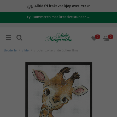
Alltid fri frakt ved kjøp over 799 kr
Fyll sommeren med kreative stunder →
0
0
Broderier
>
Bilder
> Broderipakke Bilde Coffee Time