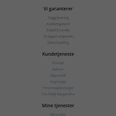
Vi garanterer
Trygg levering
Kvalitetsgaranti
Enkelt å handle
30 dagars angrerett
Sikker betaling
Kundetjeneste
Kontakt
Returer
Kjøpsvilkår
Angre kjøp
Personopplysninger
Om Ateljé Margaretha
Mine tjenester
Mine sider