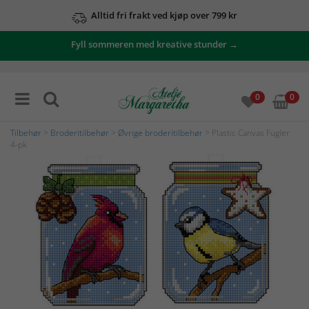
Alltid fri frakt ved kjøp over 799 kr
Fyll sommeren med kreative stunder →
0
0
Tilbehør
>
Broderitilbehør
>
Øvrige broderitilbehør
> Plastic Canvas Fugler
4-pk