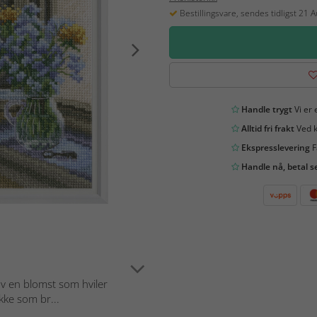
Bestillingsvare, sendes tidligst 21 
Handle trygt
Vi er 
Alltid fri frakt
Ved k
Ekspresslevering
F
Handle nå, betal s
av en blomst som hviler
kke som br...