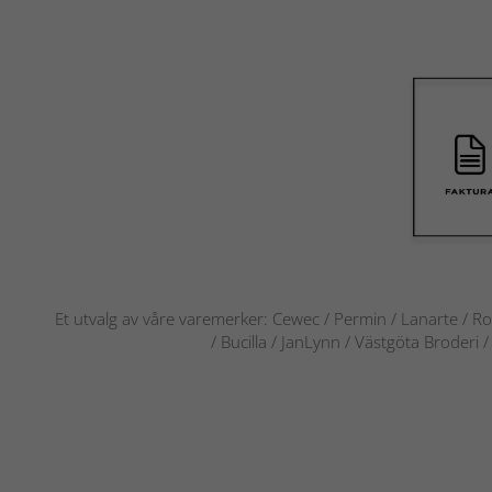
Et utvalg av våre varemerker: Cewec / Permin / Lanarte / Ro
/ Bucilla / JanLynn / Västgöta Broderi