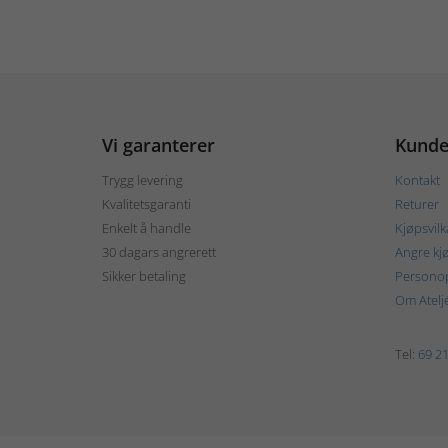
Vi garanterer
Kunde
Trygg levering
Kontakt
Kvalitetsgaranti
Returer
Enkelt å handle
Kjøpsvilk
30 dagars angrerett
Angre kj
Sikker betaling
Personop
Om Atelj
Tel:
69 21