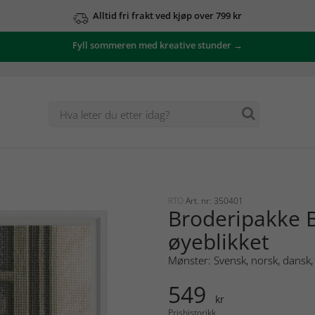
Alltid fri frakt ved kjøp over 799 kr
Fyll sommeren med kreative stunder →
RTO
Art. nr: 350401
Broderipakke B
øyeblikket
Mønster: Svensk, norsk, dansk, 
549
kr
Prishistorikk