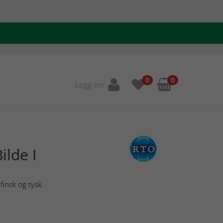
0
0
Logg inn
ilde I
finsk og tysk.