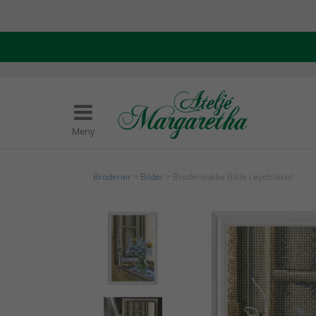
Meny
Broderier
>
Bilder
> Broderipakke Bilde I øyeblikket