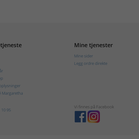
tjeneste
Mine tjenester
Mine sider
Legg ordre direkte
år
øp
plysninger
é Margaretha
Vi finnes på Facebook
 10 95