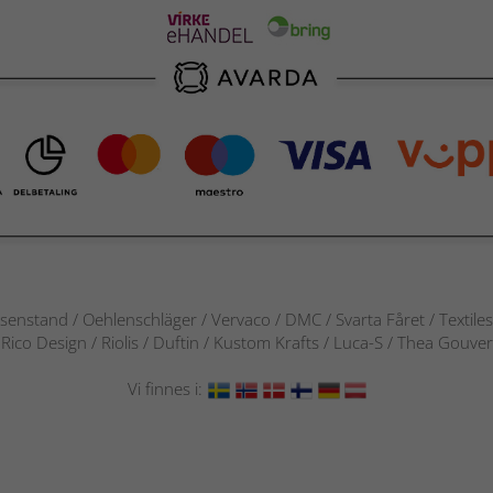
senstand / Oehlenschläger / Vervaco / DMC / Svarta Fåret / Textile
 / Rico Design / Riolis / Duftin / Kustom Krafts / Luca-S / Thea Gou
Vi finnes i: