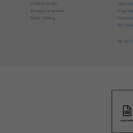
Enkelt å handle
Kjøpsvilk
30 dagars angrerett
Angre kj
Sikker betaling
Personop
Om Atelj
Tel:
69 21