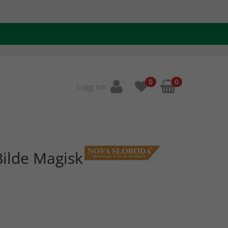
0
0
Logg inn
ilde Magisk