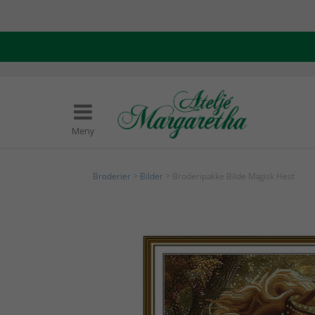
Meny
Broderier
>
Bilder
> Broderipakke Bilde Magisk Hest